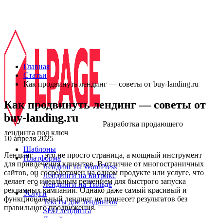
Главная
Статьи
Как продвинуть лендинг — советы от buy-landing.ru
Как продвинуть лендинг — советы от
buy-landing.ru
Разработка
продающего
лендинга
под ключ
10 апреля 2025
Шаблоны
Лендинг — это не просто страница, а мощный инструмент
Платформа
для привлечения клиентов. В отличие от многостраничных
Лендинг на WordPress
сайтов, он сосредоточен на одном продукте или услуге, что
Лендинги на Битрикс
делает его идеальным решением для быстрого запуска
Лендинги на Тильде
рекламных кампаний. Однако даже самый красивый и
Услуги
функциональный лендинг не принесет результатов без
Тексты для лендингов
правильного продвижения.
SEO лендинга