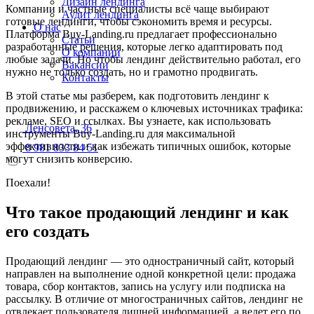
Дизайн лендинга
Компании и частные специалисты всё чаще выбирают
Аудит лендинга
готовые лендинги, чтобы сэкономить время и ресурсы.
О нас
Платформа Buy-Landing.ru предлагает профессионально
Статьи
разработанные решения, которые легко адаптировать под
О компании
любые задачи. Но чтобы лендинг действительно работал, его
Вакансии
нужно не только создать, но и грамотно продвигать.
Контакты
В этой статье мы разберем, как подготовить лендинг к
продвижению, и расскажем о ключевых источниках трафика:
рекламе, SEO и ссылках. Вы узнаете, как использовать
Ленсовета, 36
инструменты Buy-Landing.ru для максимальной
эффективности и как избежать типичных ошибок, которые
8 981 833 84 51
могут снизить конверсию.
Поехали!
Что такое продающий лендинг и как
его создать
Продающий лендинг — это одностраничный сайт, который
направлен на выполнение одной конкретной цели: продажа
товара, сбор контактов, запись на услугу или подписка на
рассылку. В отличие от многостраничных сайтов, лендинг не
отвлекает пользователя лишней информацией, а ведет его по