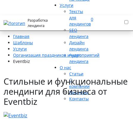
Услуги
Тексты
для
0
Разработка
лендингов
лендинга
SEO
лендинга
Главная
Дизайн
Шаблоны
лендинга
Услуги
Аудит
Организация праздников и мероприятий
лендинга
Eventbiz
О нас
Статьи
Стильные и функциональные
О
компании
лендинги для бизнеса от
Вакансии
Eventbiz
Контакты