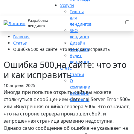
Услуги
Тексты
для
Разработка
лендингов
лендинга
SEO
лендинга
Главная
Дизайн
Статьи
лендинга
Ошибка 500 на сайте: что это и как исправить
Аудит
Ошибка 500 на сайте: что это
лендинга
О нас
и как исправить
Статьи
О
10 апреля 2025
компании
Иногда при попытке открыть сайт вы можете
Вакансии
столкнуться с сообщением «Internal Server Error 500»
Контакты
или «Внутренняя ошибка сервера 500». Это означает,
что на стороне сервера произошёл сбой, и
запрошенная страница временно недоступна.
Однако само сообщение об ошибке не указывает на