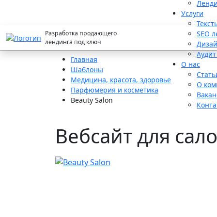
Ленди
Услуги
Текст
Разработка
продающего
SEO л
лендинга
под ключ
Дизай
Аудит
Главная
О нас
Шаблоны
Стать
Медицина, красота, здоровье
О ком
Парфюмерия и косметика
Вакан
Beauty Salon
Конта
Вебсайт для сал