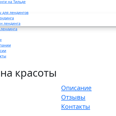
нги на Тильде
ы для лендингов
ендинга
н лендинга
 лендинга
и
пании
сии
кты
она красоты
Описание
Отзывы
Контакты