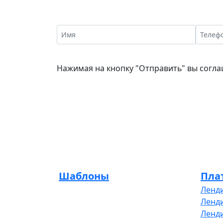
Нажимая на кнопку "Отправить" вы согл
Шаблоны
Пла
Ленди
Ленди
Ленди