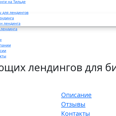
нги на Тильде
ы для лендингов
ендинга
н лендинга
 лендинга
и
пании
сии
кты
щих лендингов для би
Описание
Отзывы
Контакты