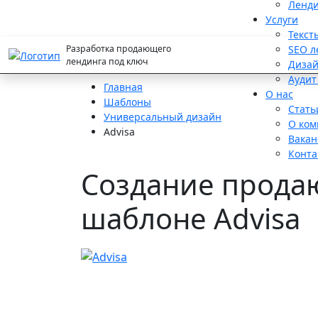
Ленди
Услуги
Текст
Разработка
продающего
SEO л
лендинга
под ключ
Дизай
Аудит
Главная
О нас
Шаблоны
Стать
Универсальный дизайн
О ком
Advisa
Вакан
Конта
Создание продаю
шаблоне Advisa