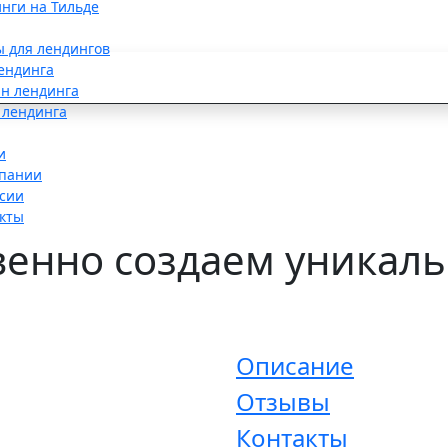
нги на Тильде
ы для лендингов
ендинга
н лендинга
 лендинга
и
пании
сии
кты
венно создаем уникал
Описание
Отзывы
Контакты