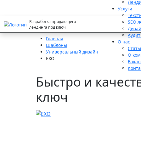
Ленди
Услуги
Текст
Разработка
продающего
SEO л
лендинга
под ключ
Дизай
Аудит
Главная
О нас
Шаблоны
Стать
Универсальный дизайн
О ком
EXO
Вакан
Конта
Быстро и качест
ключ